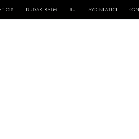
TICISI
DUDAK BALMI
RUJ
AYDINLATICI
KON