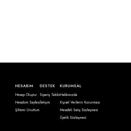
HESABIM
DESTEK
KURUMSAL
Hesap Oluştur
Sipariş Takibi
Hakkımızda
Hesabım Sayfası
İletişim
Kişisel Verilerin Korunması
Şifremi Unuttum
Mesafeli Satış Sözleşmesi
Üyelik Sözleşmesi