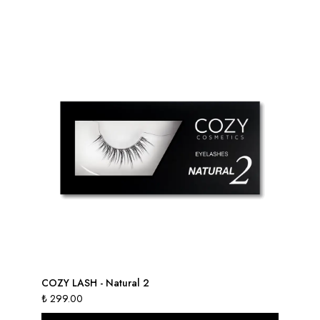
COZY LASH - Natural 2
CO
₺ 299.00
₺ 