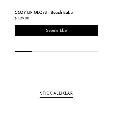
COZY LIP GLOSS - Beach Babe
CO
₺ 499.00
₺ 
Sepete Ekle
1
2
3
4
5
STICK ALLIKLAR