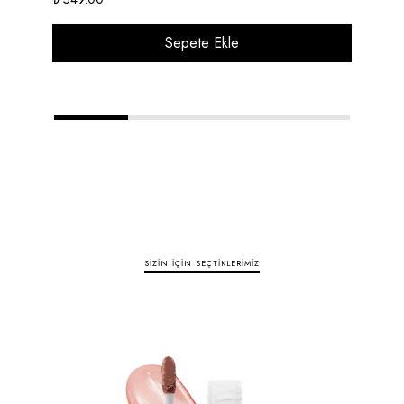
Sepete Ekle
1
2
3
4
SIZIN İÇIN SEÇTIKLERIMIZ