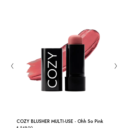
COZY BLUSHER MULTI-USE - Ohh So Pink
₺ 549.00
₺ 5